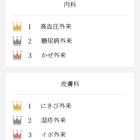
内科
高血圧外来
1
糖尿病外来
2
かぜ外来
3
皮膚科
にきび外来
1
湿疹外来
2
イボ外来
3