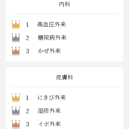
内科
高血圧外来
1
糖尿病外来
2
かぜ外来
3
皮膚科
にきび外来
1
湿疹外来
2
イボ外来
3